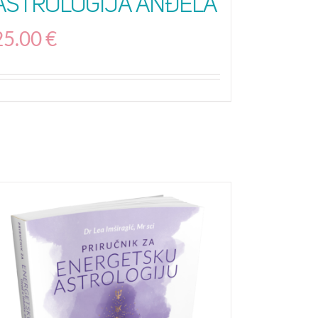
Astrologija Anđela
25.00
€