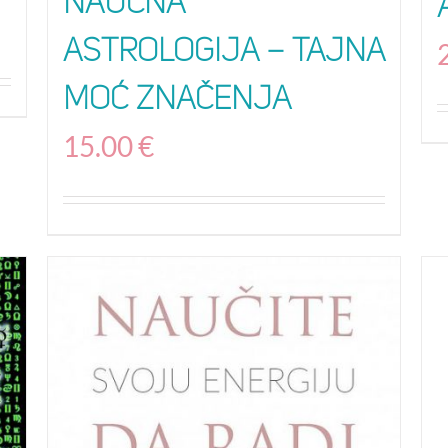
Naučna
astrologija – Tajna
moć značenja
15.00
€