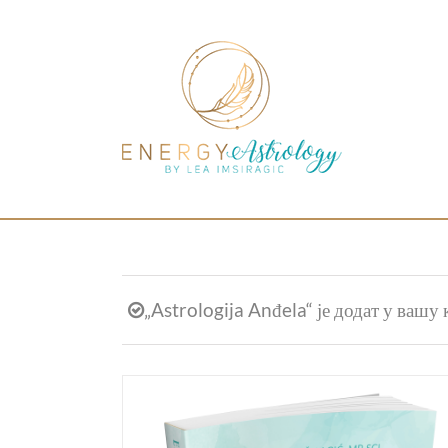
Skip
to
content
„Astrologija Anđela“ је додат у вашу 