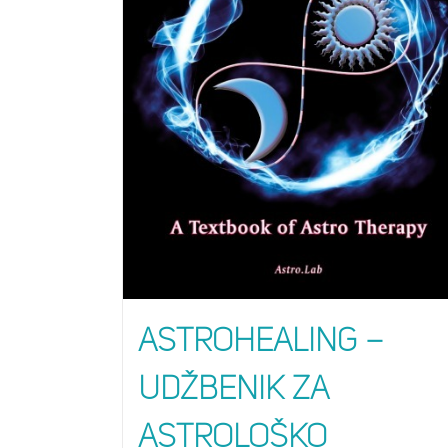
Astrohealing –
Udžbenik za
astrološko