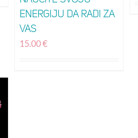
Naučite svoju
energiju da radi za
vas
15.00
€