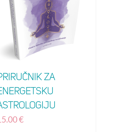
Priručnik za
Energetsku
astrologiju
15.00
€