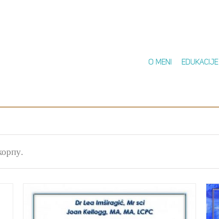
O meni
Edukacije
корпу.